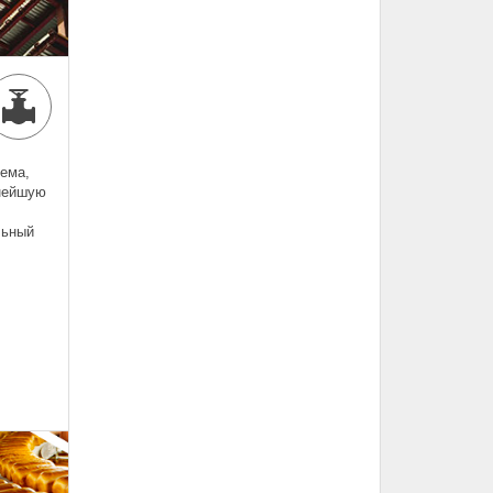
ема,
пнейшую
льный