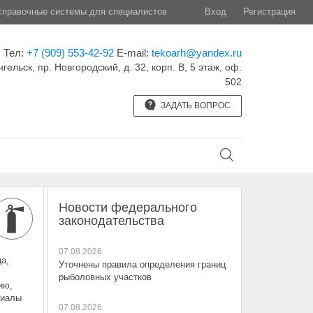
правочные системы для специалистов
Вход
Регистрация
Тел:
+7 (909) 553-42-92
E-mail:
tekoarh@yandex.ru
нгельск, пр. Новгородский, д. 32, корп. B, 5 этаж, оф.
502
ЗАДАТЬ ВОПРОС
Новости федерального
законодательства
07.08.2026
а,
Уточнены правила определения границ
рыболовных участков
ию,
риалы
07.08.2026