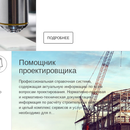
ПОДРОБНЕЕ
Помощник
проектировщика
Профессиональная справочная система,
содержащая актуальную информацию по всем
ю
вопросам проектирования. Нормативно-правовая
и нормативно-техническая документация,
информация по расчёту строительных конструкций
и целый комплекс сервисов и услуг — всё, что
необходимо для п...