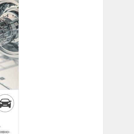
о
ивно-