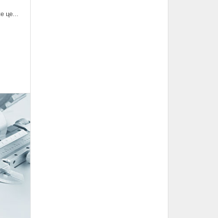
 це...