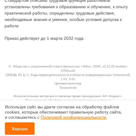
Стандартом описаны трудовые функции работников:
установлены требования к образованию и обучению, к опыту
практической работы, определены трудовые действия,
необходимые знания и умения, особые условия допуска к
работе.
Приказ действует до 1 марта 2032 года.
©
Общество с ограниченной ответственностью «ТеКо»
, 2026, v2.12.20 revision:
67b0ca1b
ОКВЭД: 63.11.1, Коды видов деятельности в области информационных технологий:
1.01, 3.01
Ценовая политика
Технологии
Исключительные авторские и смежные права принадлежат АО «Кодекс».
Положение по обработке и защите персональных данных
Справка о регистрации продуктов АО «Кодекс» в Реестре российского программного
Используя сайт, вы даете согласие на обработку файлов
обеспечения
сооkiеs, которые обеспечивают правильную работу сайта,
и соглашаетесь с
Политикой конфиденциальности
.
Хорошо