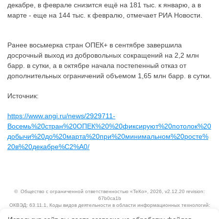
декабре, в феврале снизится ещё на 181 тыс. к январю, а в
марте - еще на 144 тыс. к февралю, отмечает РИА Новости.
Ранее восьмерка стран ОПЕК+ в сентябре завершила
досрочный выход из добровольных сокращений на 2,2 млн
барр. в сутки, а в октябре начала постепенный отказ от
дополнительных ограничений объемом 1,65 млн барр. в сутки.
Источник:
https://www.angi.ru/news/2929711-
Восемь%20стран%20ОПЕК%20%20фиксируют%20потолок%20
добычи%20до%20марта%20при%20минимальном%20росте%
20в%20декабре%C2%A0/
©
Общество с ограниченной ответственностью «ТеКо»
, 2026, v2.12.20 revision:
67b0ca1b
ОКВЭД: 63.11.1, Коды видов деятельности в области информационных технологий:
1.01, 3.01
Ценовая политика