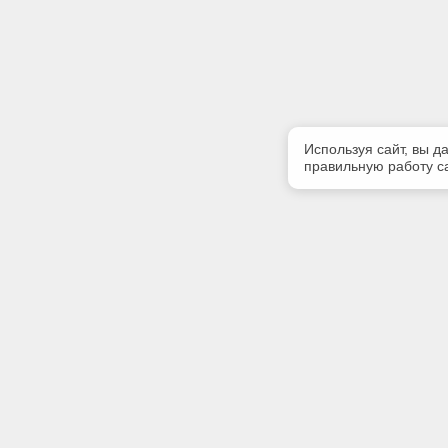
Используя сайт, вы д
правильную работу са
Полезная информация
Контакт
Контакты
Телефон
+7 (909) 
E-mail:
tekoarh@
Адрес: