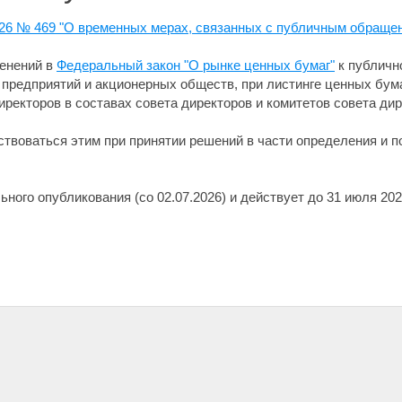
026 № 469 "О временных мерах, связанных с публичным обраще
менений в
Федеральный закон "О рынке ценных бумаг"
к публичн
 предприятий и акционерных обществ, при листинге ценных бум
ректоров в составах совета директоров и комитетов совета дир
твоваться этим при принятии решений в части определения и п
ьного опубликования (со 02.07.2026) и действует до 31 июля 20