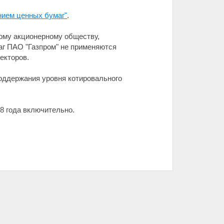
нием ценных бумаг"
.
ому акционерному обществу,
аг ПАО "Газпром" не применяются
екторов.
оддержания уровня котировального
28 года включительно.