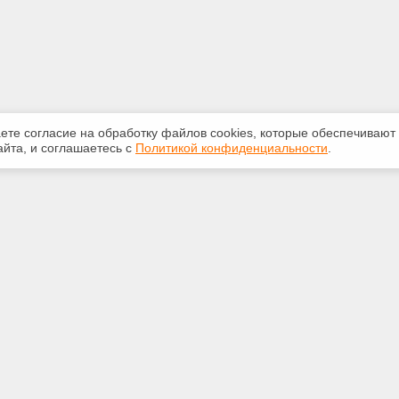
аете согласие на обработку файлов сооkiеs, которые обеспечивают
йта, и соглашаетесь с
Политикой конфиденциальности
.
ная информация
Сервисы
:
Специализированные онлайн-
издания
553-42-92
Регулярная новостная рассылка
yandex.ru
Служба поддержки пользователей
«Кодекс» и «Техэксперт»