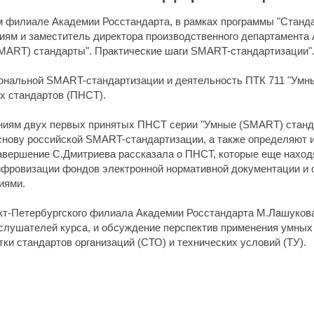
м филиале Академии Росстандарта, в рамках программы "Стандар
ям и заместитель директора производственного департамента 
SMART) стандарты". Практические шаги SMART-стандартизации"
иональной SMART-стандартизации и деятельность ПТК 711 "Умн
х стандартов (ПНСТ).
иям двух первых принятых ПНСТ серии "Умные (SMART) станд
снову российской SMART-стандартизации, а также определяют 
вершение С.Дмитриева рассказала о ПНСТ, которые еще находя
ифровизации фондов электронной нормативной документации и 
иями.
кт-Петербургского филиала Академии Росстандарта М.Лашукова
 слушателей курса, и обсуждение перспектив применения умны
ки стандартов организаций (СТО) и технических условий (ТУ).