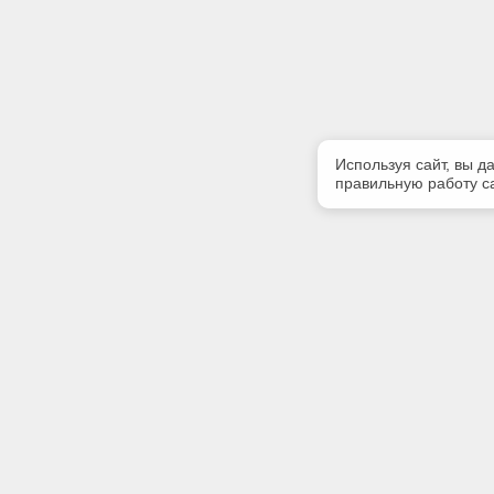
Используя сайт, вы д
правильную работу са
Полезная информация
Контакт
Контакты
Телефон
+7 (909) 
E-mail:
tekoarh@
Адрес: