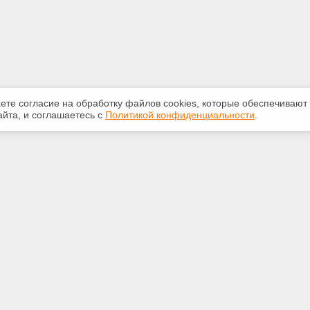
аете согласие на обработку файлов сооkiеs, которые обеспечивают
йта, и соглашаетесь с
Политикой конфиденциальности
.
ная информация
Сервисы
:
Специализированные онлайн-
издания
553-42-92
Регулярная новостная рассылка
yandex.ru
Служба поддержки пользователей
«Кодекс» и «Техэксперт»