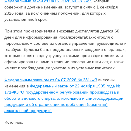
Федеральный закон от 04.07.2026 № 231-ФЗ
, который
содержит и другие изменения, вступит в силу с 1 сентября
2026 года, за исключением положений, для которых
установлен иной срок.
При этом производителям висковых дистиллятов дается 60
дней для информирования Росалкогольтабакконтроля о
персональном составе их органов управления, руководителе и
главбухе. Должны быть предоставлены и сведения о юрлицах,
которые входят в одну группу с такими производителями или
аффилированы с ними в течение последних пяти лет, а также
имеют преобладающее участие в их уставных капиталах.
Федеральным законом от 04.07.2026 № 231-ФЗ
внесены
изменения в
Федеральный закон от 22 ноября 1995 года №
171-ФЗ "О государственном регулировании производства и
оборота этилового спирта, алкогольной и спиртосодержащей
продукции и об ограничении потребления (распития)
алкогольной продукции".
Источник: