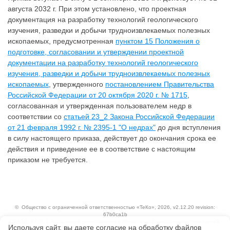
августа 2032 г. При этом установлено, что проектная
документация на разработку технологий геологического
изучения, разведки и добычи трудноизвлекаемых полезных
ископаемых, предусмотренная
пунктом 15 Положения о
подготовке, согласовании и утверждении проектной
документации на разработку технологий геологического
изучения, разведки и добычи трудноизвлекаемых полезных
ископаемых
, утвержденного
постановлением Правительства
Российской Федерации от 20 октября 2020 г. № 1715
,
согласованная и утвержденная пользователем недр в
соответствии со
статьей 23_2 Закона Российской Федерации
от 21 февраля 1992 г. № 2395-1 "О недрах"
до дня вступления
в силу настоящего приказа, действует до окончания срока ее
действия и приведение ее в соответствие с настоящим
приказом не требуется.
©
Общество с ограниченной ответственностью «ТеКо»
, 2026, v2.12.20 revision:
67b0ca1b
ОКВЭД: 63.11.1, Коды видов деятельности в области информационных технологий:
Используя сайт, вы даете согласие на обработку файлов
1.01, 3.01