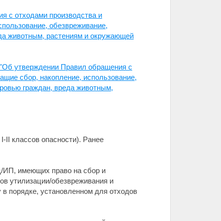
я с отходами производства и
спользование, обезвреживание,
еда животным, растениям и окружающей
 "Об утверждении Правил обращения с
ащие сбор, накопление, использование,
ровью граждан, вреда животным,
-II классов опасности). Ранее
/ИП, имеющих право на сбор и
тов утилизации/обезвреживания и
 в порядке, установленном для отходов