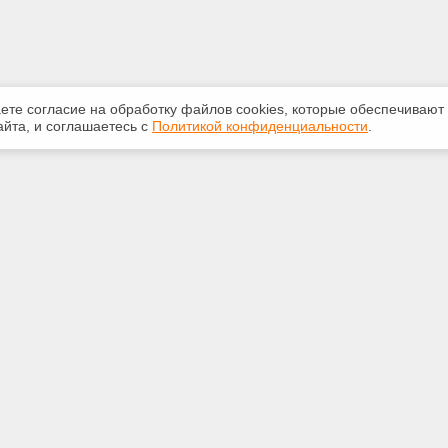
аете согласие на обработку файлов сооkiеs, которые обеспечивают
йта, и соглашаетесь с
Политикой конфиденциальности
.
ная информация
Сервисы
:
Специализированные онлайн-
издания
553-42-92
Регулярная новостная рассылка
yandex.ru
Служба поддержки пользователей
«Кодекс» и «Техэксперт»
Международные и зарубежные
. Архангельск, пр.