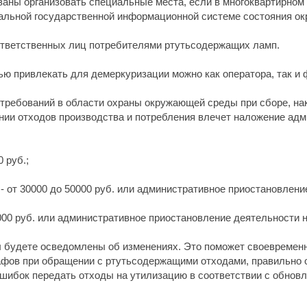
заны организовать специальные места, если в многоквартирном 
альной государственной информационной системе состояния о
ответственных лиц потребителями ртутьсодержащих ламп.
ью привлекать для демеркуризации можно как оператора, так и 
ребований в области охраны окружающей среды при сборе, нак
нии отходов производства и потребления влечет наложение адм
 руб.;
 от 30000 до 50000 руб. или административное приостановление
0000 руб. или административное приостановление деятельности на
 будете осведомлены об изменениях. Это поможет своевременн
афов при обращении с ртутьсодержащими отходами, правильно о
ошибок передать отходы на утилизацию в соответствии с обно