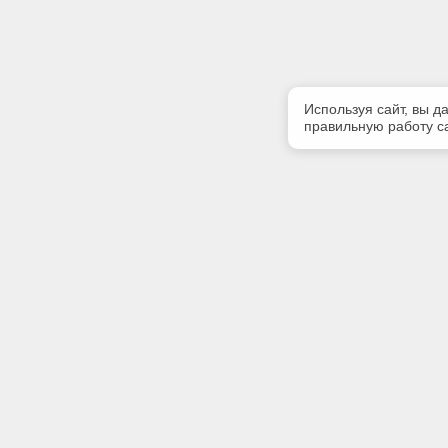
Используя сайт, вы д
правильную работу са
Полезная информация
Контакт
Контакты
Телефон
+7 (909) 
E-mail:
tekoarh@
Адрес:
163002, г