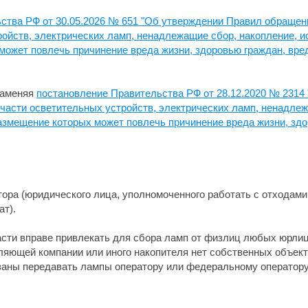
ства РФ от 30.05.2026 № 651 "Об утверждении Правил обращени
ройств, электрических ламп, ненадлежащие сбор, накопление, и
может повлечь причинение вреда жизни, здоровью граждан, вр
 заменяя
постановление Правительства РФ от 28.12.2020 № 2314
 части осветительных устройств, электрических ламп, ненадлеж
азмещение которых может повлечь причинение вреда жизни, здо
ора (юридического лица, уполномоченного работать с отходами I
ат).
сти вправе привлекать для сбора ламп от физлиц любых юрлиц
вляющей компании или иного накопителя нет собственных объек
бязаны передавать лампы оператору или федеральному оператору