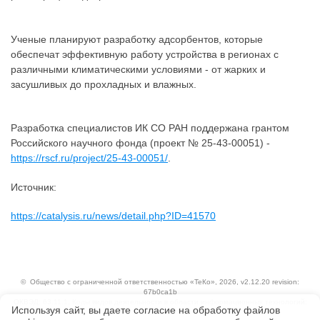
Ученые планируют разработку адсорбентов, которые
обеспечат эффективную работу устройства в регионах с
различными климатическими условиями - от жарких и
засушливых до прохладных и влажных.
Разработка специалистов ИК СО РАН поддержана грантом
Российского научного фонда (проект № 25-43-00051) -
https://rscf.ru/project/25-43-00051/
.
Источник:
https://catalysis.ru/news/detail.php?ID=41570
©
Общество с ограниченной ответственностью «ТеКо»
, 2026, v2.12.20 revision:
67b0ca1b
ОКВЭД: 63.11.1, Коды видов деятельности в области информационных технологий:
Используя сайт, вы даете согласие на обработку файлов
1.01, 3.01