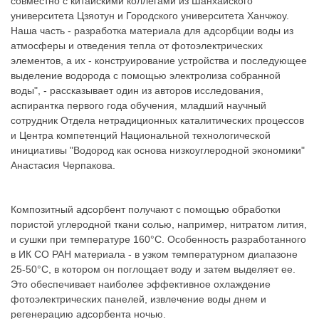
совместно с китайскими коллегами из Шанхайского
университета Цзяотун и Городского университета Ханчжоу.
Наша часть - разработка материала для адсорбции воды из
атмосферы и отведения тепла от фотоэлектрических
элементов, а их - конструирование устройства и последующее
выделение водорода с помощью электролиза собранной
воды", - рассказывает один из авторов исследования,
аспирантка первого года обучения, младший научный
сотрудник Отдела нетрадиционных каталитических процессов
и Центра компетенций Национальной технологической
инициативы "Водород как основа низкоуглеродной экономики"
Анастасия Черпакова.
Композитный адсорбент получают с помощью обработки
пористой углеродной ткани солью, например, нитратом лития,
и сушки при температуре 160°C. Особенность разработанного
в ИК СО РАН материала - в узком температурном диапазоне
25-50°C, в котором он поглощает воду и затем выделяет ее.
Это обеспечивает наиболее эффективное охлаждение
фотоэлектрических панелей, извлечение воды днем и
регенерацию адсорбента ночью.