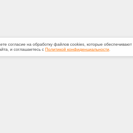
аете согласие на обработку файлов сооkiеs, которые обеспечивают
йта, и соглашаетесь с
Политикой конфиденциальности
.
ная информация
Сервисы
:
Специализированные онлайн-
издания
553-42-92
Регулярная новостная рассылка
yandex.ru
Служба поддержки пользователей
«Кодекс» и «Техэксперт»