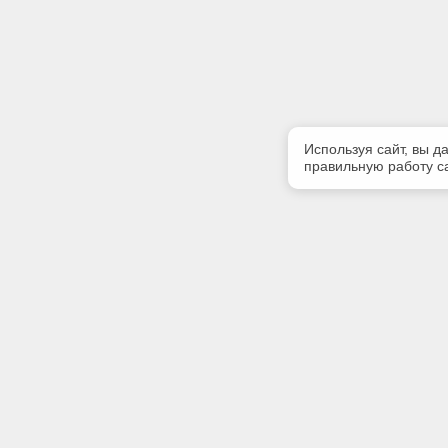
Используя сайт, вы д
правильную работу са
Полезная информация
Контакт
Контакты
Телефон
+7 (909) 
E-mail:
tekoarh@
Адрес: