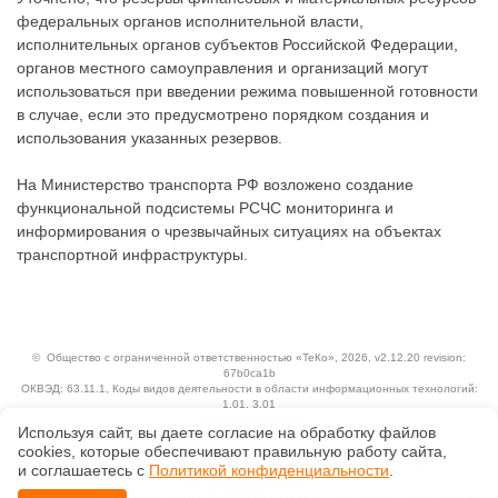
федеральных органов исполнительной власти,
исполнительных органов субъектов Российской Федерации,
органов местного самоуправления и организаций могут
использоваться при введении режима повышенной готовности
в случае, если это предусмотрено порядком создания и
использования указанных резервов.
На Министерство транспорта РФ возложено создание
функциональной подсистемы РСЧС мониторинга и
информирования о чрезвычайных ситуациях на объектах
транспортной инфраструктуры.
©
Общество с ограниченной ответственностью «ТеКо»
, 2026, v2.12.20 revision:
67b0ca1b
ОКВЭД: 63.11.1, Коды видов деятельности в области информационных технологий:
1.01, 3.01
Ценовая политика
Используя сайт, вы даете согласие на обработку файлов
Технологии
сооkiеs, которые обеспечивают правильную работу сайта,
Исключительные авторские и смежные права принадлежат АО «Кодекс».
и соглашаетесь с
Политикой конфиденциальности
.
Положение по обработке и защите персональных данных
Справка о регистрации продуктов АО «Кодекс» в Реестре российского программного