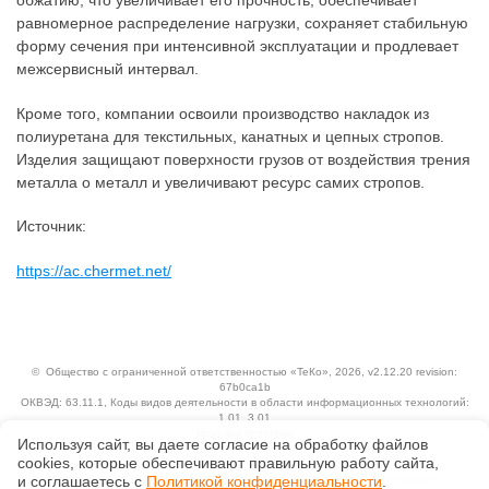
обжатию, что увеличивает его прочность, обеспечивает
равномерное распределение нагрузки, сохраняет стабильную
форму сечения при интенсивной эксплуатации и продлевает
межсервисный интервал.
Кроме того, компании освоили производство накладок из
полиуретана для текстильных, канатных и цепных стропов.
Изделия защищают поверхности грузов от воздействия трения
металла о металл и увеличивают ресурс самих стропов.
Источник:
https://ac.chermet.net/
©
Общество с ограниченной ответственностью «ТеКо»
, 2026, v2.12.20 revision:
67b0ca1b
ОКВЭД: 63.11.1, Коды видов деятельности в области информационных технологий:
1.01, 3.01
Ценовая политика
Используя сайт, вы даете согласие на обработку файлов
Технологии
сооkiеs, которые обеспечивают правильную работу сайта,
Исключительные авторские и смежные права принадлежат АО «Кодекс».
и соглашаетесь с
Политикой конфиденциальности
.