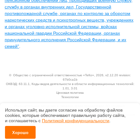
пенсионном обеспечении лиц, проходивших военную службу,
службу в органах внутренних дел, Государственной
противопожарной службе, органах по контролю за оборотом
наркотических средств и психотропных веществ, учреждениях
и органах уголовно-исполнительной системы, войсках
национальной гвардии Российской Федерации, органах
принудительного исполнения Российской Федерации, и их
семей"
.
©
Общество с ограниченной ответственностью «ТеКо»
, 2026, v2.12.20 revision:
67b0ca1b
ОКВЭД: 63.11.1, Коды видов деятельности в области информационных технологий:
1.01, 3.01
Ценовая политика
Технологии
Исключительные авторские и смежные права принадлежат АО «Кодекс».
Используя сайт, вы даете согласие на обработку файлов
Положение по обработке и защите персональных данных
Справка о регистрации продуктов АО «Кодекс» в Реестре российского программного
сооkiеs, которые обеспечивают правильную работу сайта,
обеспечения
и соглашаетесь с
Политикой конфиденциальности
.
Хорошо