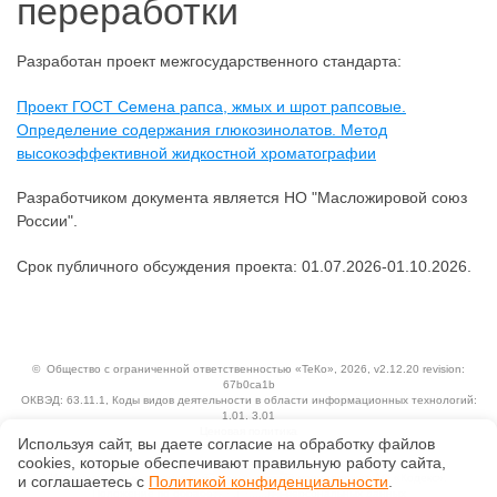
переработки
Разработан проект межгосударственного стандарта:
Проект ГОСТ Семена рапса, жмых и шрот рапсовые.
Определение содержания глюкозинолатов. Метод
высокоэффективной жидкостной хроматографии
Разработчиком документа является НО "Масложировой союз
России".
Срок публичного обсуждения проекта: 01.07.2026-01.10.2026.
©
Общество с ограниченной ответственностью «ТеКо»
, 2026, v2.12.20 revision:
67b0ca1b
ОКВЭД: 63.11.1, Коды видов деятельности в области информационных технологий:
1.01, 3.01
Ценовая политика
Используя сайт, вы даете согласие на обработку файлов
Технологии
сооkiеs, которые обеспечивают правильную работу сайта,
Исключительные авторские и смежные права принадлежат АО «Кодекс».
и соглашаетесь с
Политикой конфиденциальности
.
Положение по обработке и защите персональных данных