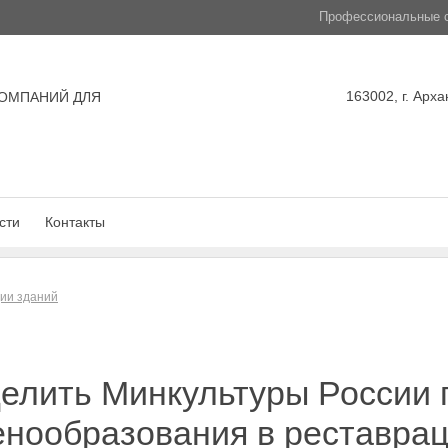
Профессиональные с
163002, г. Арха
ОМПАНИЙ ДЛЯ
сти
Контакты
ции зданий
делить Минкультуры России
енообразования в реставра