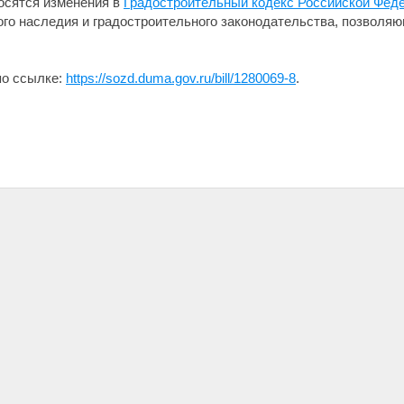
осятся изменения в
Градостроительный кодекс Российской Фед
ого наследия и градостроительного законодательства, позволя
по ссылке:
https://sozd.duma.gov.ru/bill/1280069-8
.