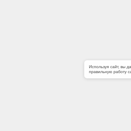
Используя сайт, вы д
правильную работу са
Полезная информация
Контакт
Контакты
Телефон
+7 (909) 