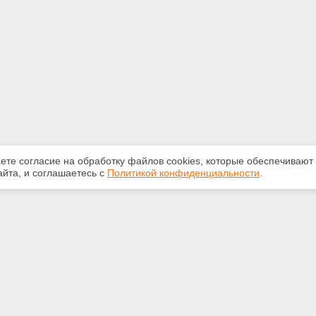
аете согласие на обработку файлов сооkiеs, которые обеспечивают
йта, и соглашаетесь с
Политикой конфиденциальности
.
ная информация
Сервисы
:
Специализированные онлайн-
издания
553-42-92