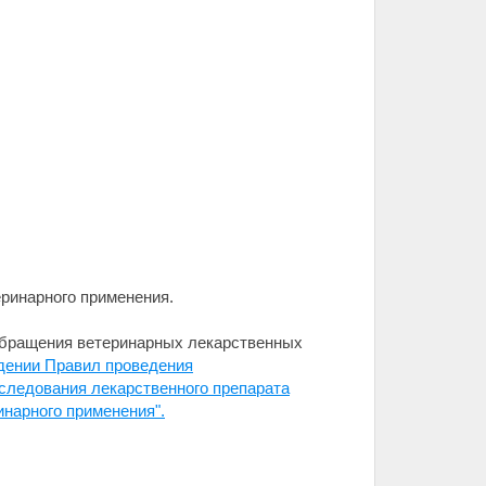
еринарного применения.
обращения ветеринарных лекарственных
ждении Правил проведения
сследования лекарственного препарата
инарного применения".