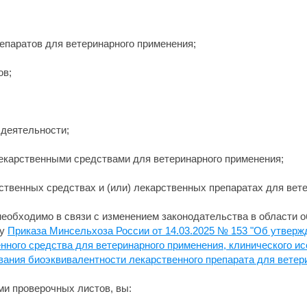
репаратов для ветеринарного применения;
ов;
;
 деятельности;
лекарственными средствами для ветеринарного применения;
ственных средствах и (или) лекарственных препаратах для вет
еобходимо в связи с изменением законодательства в области 
лу
Приказа Минсельхоза России от 14.03.2025 № 153 "Об утвер
нного средства для ветеринарного применения, клинического и
вания биоэквивалентности лекарственного препарата для ветер
и проверочных листов, вы: