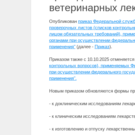
ветеринарных ле
Опубликован
приказ Федеральной служб
проверочных листов (списков контроль
лицом обязательных требований), прим
органами при осуществлении федерально
применения"
(далее -
Приказ
).
Приказом также с 10.10.2025 отменяетс
контрольных вопросов), применяемых Ф
при осуществлении федерального госуда
применения".
Новым приказом обновляются формы про
- к доклиническим исследованиям лекар
- к клиническим исследованиям лекарст
- к изготовлению и отпуску лекарственн