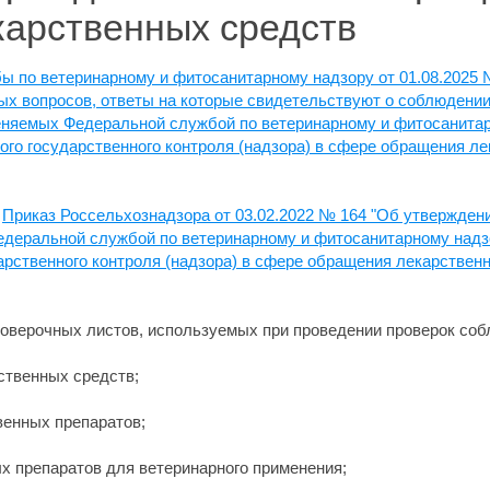
карственных средств
ы по ветеринарному и фитосанитарному надзору от 01.08.2025
ных вопросов, ответы на которые свидетельствуют о соблюден
еняемых Федеральной службой по ветеринарному и фитосанитар
го государственного контроля (надзора) в сфере обращения ле
я
Приказ Россельхознадзора от 03.02.2022 № 164 "Об утвержден
едеральной службой по ветеринарному и фитосанитарному надз
рственного контроля (надзора) в сфере обращения лекарствен
верочных листов, используемых при проведении проверок соб
ственных средств;
венных препаратов;
ых препаратов для ветеринарного применения;