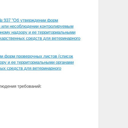
 № 937 "Об утверждении форм
ии или несоблюдении контролируемым
ному надзору и ее территориальными
карственных средств для ветеринарного
ии форм проверочных листов (список
ору и ее территориальными органами
ных средств для ветеринарного
людения требований: