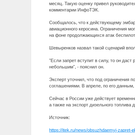
месяц. Такую оценку привел руководит
комментарии ИнфоТЭК.
Сообщалось, что к действующему эмбарг
авиационного керосина. Ограничения мо
на фоне продолжающихся атак беспилот
Шевыренков назвал такой сценарий впо
"Если запрет вступит в силу, то он дас
небольшим", - пояснил он.
Эксперт уточнил, что под ограничения 
соглашениями. В апреле, по его данным, 
Сейчас в России уже действует временны
а также на экспорт дизельного топлива 
Источник:
https://itek.ru/news/obsuzhdaemyj-zapret-ek