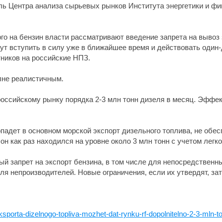
ель Центра анализа сырьевых рынков Института энергетики и ф
о на бензин власти рассматривают введение запрета на вывоз 
гут вступить в силу уже в ближайшее время и действовать оди
ников на российские НПЗ.
лне реалистичным.
т российскому рынку порядка 2-3 млн тонн дизеля в месяц. Эффе
попадет в основном морской экспорт дизельного топлива, не о
он как раз находился на уровне около 3 млн тонн с учетом легко
й запрет на экспорт бензина, в том числе для непосредственны
для непроизводителей. Новые ограничения, если их утвердят, за
sporta-dizelnogo-topliva-mozhet-dat-rynku-rf-dopolnitelno-2-3-mln-t