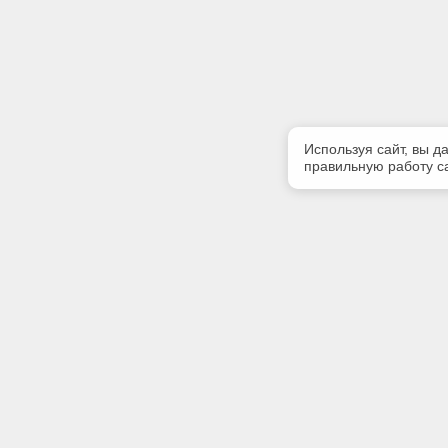
Используя сайт, вы д
правильную работу са
Полезная информация
Контакт
Контакты
Телефон
+7 (909) 
E-mail:
tekoarh@
Адрес: