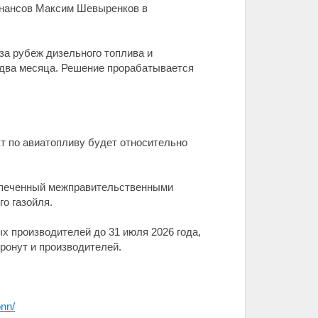
инансов Максим Шевыренков в
за рубеж дизельного топлива и
н-два месяца. Решение прорабатывается
кт по авиатопливу будет относительно
беспеченный межправительственными
го газойля.
х производителей до 31 июля 2026 года,
тронут и производителей.
onn/