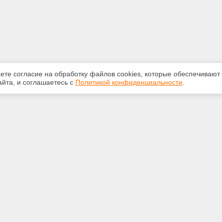
аете согласие на обработку файлов сооkiеs, которые обеспечивают
йта, и соглашаетесь с
Политикой конфиденциальности
.
ная информация
Сервисы
:
Специализированные онлайн-
издания
553-42-92
Регулярная новостная рассылка
yandex.ru
Служба поддержки пользователей
«Кодекс» и «Техэксперт»