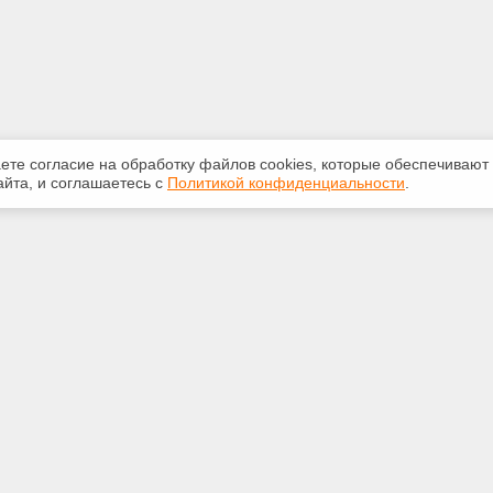
аете согласие на обработку файлов сооkiеs, которые обеспечивают
йта, и соглашаетесь с
Политикой конфиденциальности
.
ная информация
Сервисы
:
Специализированные онлайн-
издания
553-42-92
Регулярная новостная рассылка
yandex.ru
Служба поддержки пользователей
«Кодекс» и «Техэксперт»