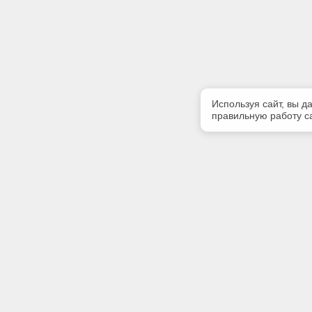
Используя сайт, вы д
правильную работу са
Полезная информация
Контакт
Контакты
Телефон
+7 (909) 
E-mail:
tekoarh@
Адрес: