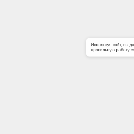
Используя сайт, вы д
правильную работу са
Полезная информация
Контакт
Контакты
Телефон
+7 (909) 
E-mail:
tekoarh@
Адрес: