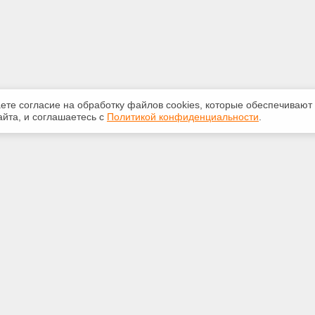
аете согласие на обработку файлов сооkiеs, которые обеспечивают
йта, и соглашаетесь с
Политикой конфиденциальности
.
ная информация
Сервисы
:
Специализированные онлайн-
издания
553-42-92
Регулярная новостная рассылка
yandex.ru
Служба поддержки пользователей
«Кодекс» и «Техэксперт»