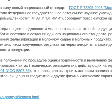
т в силу новый национальный стандарт -
ГОСТ Р 72209-2025 "Мол
стало Федеральное государственное автономное научное учрежд
промышленности" (ФГАНУ "ВНИМИ"), сообщает пресс-служба ор
оды к оценке подлинности молочного сырья и готовой продукции
ботки состояла в создании единого национального стандарта, 
ления фальсификации в молочном сырье и молочных продуктах
 анализом полученных результатов через алгоритм, а также д
ности продукции.
ие положений по процедуре оценки подлинности и выявлению 
-правовых актах (технических регламентах), действующих на т
701 (ИСО 5807-85
), что позволило выстроить алгоритм анализа 
нтов, пищевых ингредиентов и другие физико-химические харак
oko-promyshlennost.html