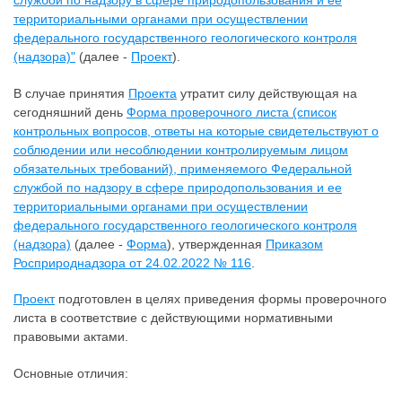
службой по надзору в сфере природопользования и ее
территориальными органами при осуществлении
федерального государственного геологического контроля
(надзора)"
(далее -
Проект
).
В случае принятия
Проекта
утратит силу действующая на
сегодняшний день
Форма проверочного листа (список
контрольных вопросов, ответы на которые свидетельствуют о
соблюдении или несоблюдении контролируемым лицом
обязательных требований), применяемого Федеральной
службой по надзору в сфере природопользования и ее
территориальными органами при осуществлении
федерального государственного геологического контроля
(надзора)
(далее -
Форма
), утвержденная
Приказом
Росприроднадзора от 24.02.2022 № 116
.
Проект
подготовлен в целях приведения формы проверочного
листа в соответствие с действующими нормативными
правовыми актами.
Основные отличия: