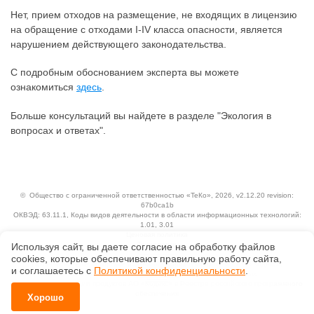
Нет, прием отходов на размещение, не входящих в лицензию
на обращение с отходами I-IV класса опасности, является
нарушением действующего законодательства.
С подробным обоснованием эксперта вы можете
ознакомиться
здесь
.
Больше консультаций вы найдете в разделе "Экология в
вопросах и ответах".
©
Общество с ограниченной ответственностью «ТеКо»
, 2026, v2.12.20 revision:
67b0ca1b
ОКВЭД: 63.11.1, Коды видов деятельности в области информационных технологий:
1.01, 3.01
Ценовая политика
Технологии
Используя сайт, вы даете согласие на обработку файлов
сооkiеs, которые обеспечивают правильную работу сайта,
Исключительные авторские и смежные права принадлежат АО «Кодекс».
и соглашаетесь с
Политикой конфиденциальности
.
Положение по обработке и защите персональных данных
Справка о регистрации продуктов АО «Кодекс» в Реестре российского программного
обеспечения
Хорошо