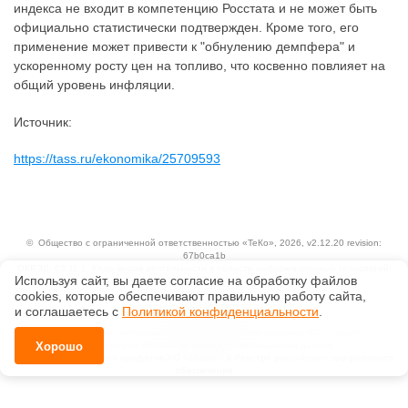
индекса не входит в компетенцию Росстата и не может быть
официально статистически подтвержден. Кроме того, его
применение может привести к "обнулению демпфера" и
ускоренному росту цен на топливо, что косвенно повлияет на
общий уровень инфляции.
Источник:
https://tass.ru/ekonomika/25709593
©
Общество с ограниченной ответственностью «ТеКо»
, 2026, v2.12.20 revision:
67b0ca1b
ОКВЭД: 63.11.1, Коды видов деятельности в области информационных технологий:
Используя сайт, вы даете согласие на обработку файлов
1.01, 3.01
сооkiеs, которые обеспечивают правильную работу сайта,
Ценовая политика
Технологии
и соглашаетесь с
Политикой конфиденциальности
.
Исключительные авторские и смежные права принадлежат АО «Кодекс».
Хорошо
Положение по обработке и защите персональных данных
Справка о регистрации продуктов АО «Кодекс» в Реестре российского программного
обеспечения