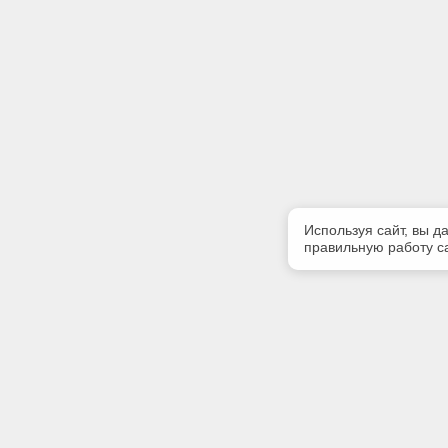
Используя сайт, вы д
правильную работу са
Полезная информация
Контакт
Контакты
Телефон
+7 (909) 