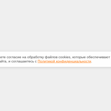
аете согласие на обработку файлов сооkiеs, которые обеспечивают
йта, и соглашаетесь с
Политикой конфиденциальности
.
ная информация
Сервисы
:
Специализированные онлайн-
издания
553-42-92