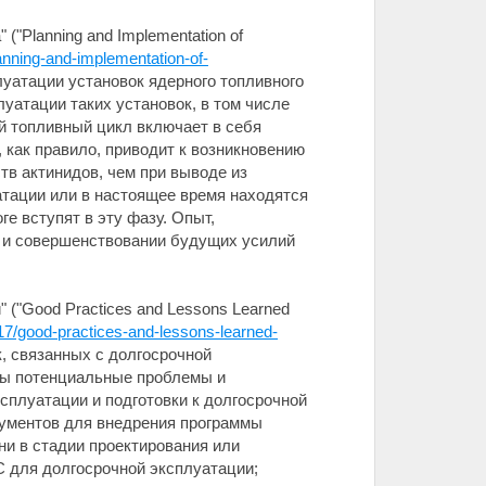
"Planning and Implementation of
lanning-and-implementation-of-
луатации установок ядерного топливного
уатации таких установок, в том числе
 топливный цикл включает в себя
 как правило, приводит к возникновению
тв актинидов, чем при выводе из
атации или в настоящее время находятся
е вступят в эту фазу. Опыт,
е и совершенствовании будущих усилий
 ("Good Practices and Lessons Learned
017/good-practices-and-lessons-learned-
к, связанных с долгосрочной
ны потенциальные проблемы и
сплуатации и подготовки к долгосрочной
ументов для внедрения программы
ни в стадии проектирования или
 для долгосрочной эксплуатации;