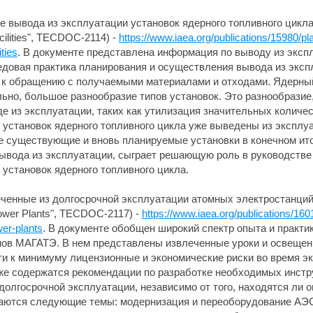
вывода из эксплуатации установок ядерного топливного цикла" (
cilities", TECDOC-2114) -
https://www.iaea.org/publications/15980/p
ties
. В документе представлена информация по выводу из эксп
едовая практика планирования и осуществления вывода из экспл
к обращению с получаемыми материалами и отходами. Ядерный
ьно, большое разнообразие типов установок. Это разнообразие,
е из эксплуатации, таких как утилизация значительных количес
 установок ядерного топливного цикла уже выведены из эксплу
е существующие и вновь планируемые установки в конечном итог
вывода из эксплуатации, сыграет решающую роль в руководств
установок ядерного топливного цикла.
еченные из долгосрочной эксплуатации атомных электростанций"
Power Plants", TECDOC-2117) -
https://www.iaea.org/publications/16
wer-plants
. В документе обобщен широкий спектр опыта и практи
енов МАГАТЭ. В нем представлены извлеченные уроки и освеще
ти к минимуму лицензионные и экономические риски во время эк
е содержатся рекомендации по разработке необходимых инстр
олгосрочной эксплуатации, независимо от того, находятся ли о
ваются следующие темы: модернизация и переоборудование АЭС