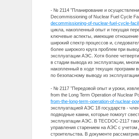
- № 2114 "Планирование и осуществление 
Decommissioning of Nuclear Fuel Cycle Fa
decommissioning-of-nuclear-fuel-cycle-facili
цикла, накопленный опыт и текущая пер
ключевые аспекты, имеющие отношение 
широкий спектр процессов и, следовател
более широкого круга проблем при вывод
эксплуатации АЭС. Хотя более четверти
в стадии вывода из эксплуатации, многи
накопленный в ходе текущих программ 
по безопасному выводу из эксплуатации 
- № 2117 "Передовой опыт и уроки, извл
from the Long Term Operation of Nuclear 
from-the-long-term-operation-of-nuclear-po
эксплуатацией АЭС 18 государств - чл
подводные камни, которые помогут свес
эксплуатации АЭС. В TECDOC-2117 такж
управления старением на АЭС с учетом д
строительства. В документе рассматри