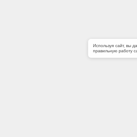
Используя сайт, вы д
правильную работу са
Полезная информация
Контакт
Контакты
Телефон
+7 (909) 
E-mail:
tekoarh@
Адрес: