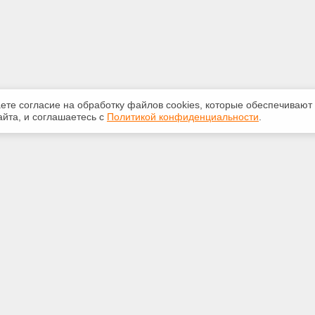
аете согласие на обработку файлов сооkiеs, которые обеспечивают
йта, и соглашаетесь с
Политикой конфиденциальности
.
ная информация
Сервисы
:
Специализированные онлайн-
издания
553-42-92
Регулярная новостная рассылка
yandex.ru
Служба поддержки пользователей
«Кодекс» и «Техэксперт»