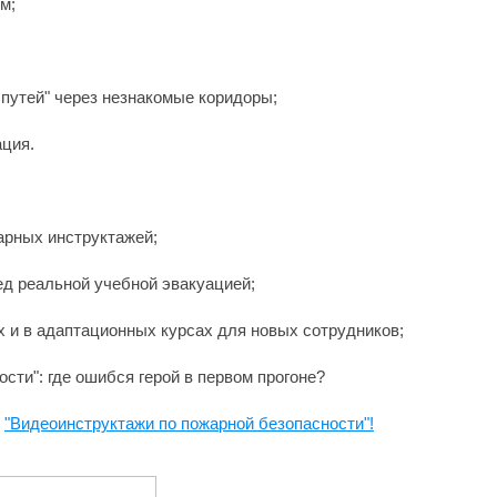
м;
х путей" через незнакомые коридоры;
ация.
арных инструктажей;
ед реальной учебной эвакуацией;
х и в адаптационных курсах для новых сотрудников;
ости": где ошибся герой в первом прогоне?
е
"Видеоинструктажи по пожарной безопасности"!