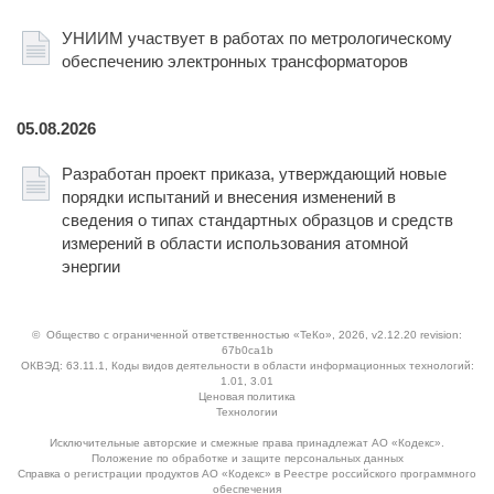
УНИИМ участвует в работах по метрологическому
обеспечению электронных трансформаторов
05.08.2026
Разработан проект приказа, утверждающий новые
порядки испытаний и внесения изменений в
сведения о типах стандартных образцов и средств
измерений в области использования атомной
энергии
©
Общество с ограниченной ответственностью «ТеКо»
, 2026, v2.12.20 revision:
67b0ca1b
ОКВЭД: 63.11.1, Коды видов деятельности в области информационных технологий:
1.01, 3.01
Ценовая политика
Технологии
Исключительные авторские и смежные права принадлежат АО «Кодекс».
Положение по обработке и защите персональных данных
Справка о регистрации продуктов АО «Кодекс» в Реестре российского программного
обеспечения